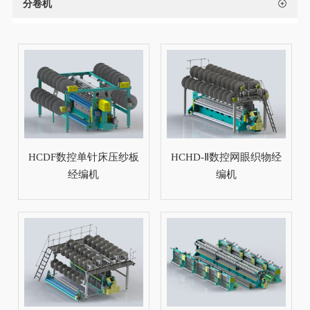
分卷机
HCDF数控单针床压纱板
HCHD-Ⅱ数控网眼织物经
经编机
编机