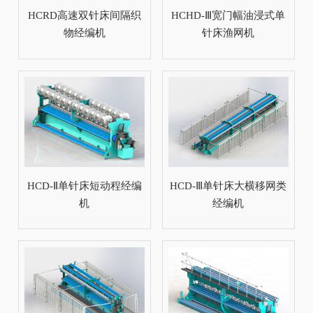
HCRD高速双针床间隔织
HCHD-Ⅲ宽门幅油浸式单
物经编机
针床渔网机
HCD-Ⅱ单针床短动程经编
HCD-Ⅲ单针床大横移网类
机
经编机