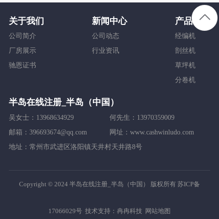
关于我们
新闻中心
产品中心
公司简介
公司动态
经编机
厂房展示
行业资讯
剖丝机
驰恩证书
草坪机
分卷机
半岛在线注册_半岛（中国）
吴女士：13968634929
何先生：13970359009
邮箱：396693674@qq.com
网址：www.cashwinludo.com
地址：常州市武进区洛阳镇天井村天井路8号
Copyright © 2024 半岛在线注册_半岛（中国） 版权所有
苏ICP备
17066029号
技术支持：
冉冉科技
网站地图