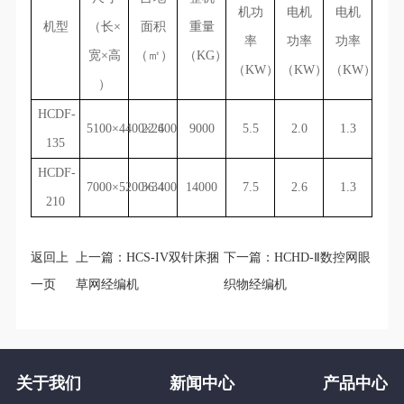
机功
电机
电机
机型
（长×
面积
重量
率
功率
功率
宽×高
（㎡）
（KG）
（KW）
（KW）
（KW）
）
HCDF-
5100×4400×2600
22.4
9000
5.5
2.0
1.3
135
HCDF-
7000×5200×3400
36.4
14000
7.5
2.6
1.3
210
返回上
上一篇：
HCS-IV双针床捆
下一篇：
HCHD-Ⅱ数控网眼
一页
草网经编机
织物经编机
关于我们
新闻中心
产品中心