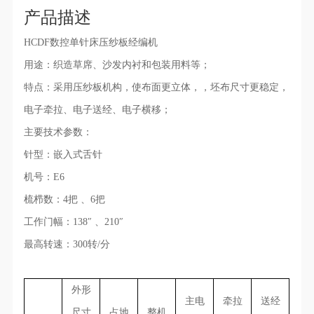
♦
温馨提示：本产品一经下单生产，非质量问题不支持退货！
产品描述
HCDF数控单针床压纱板经编机
用途：织造草席、沙发内衬和包装用料等；
特点：采用压纱板机构，使布面更立体，，坯布尺寸更稳定，
电子牵拉、电子送经、电子横移；
主要技术参数：
针型：嵌入式舌针
机号：E6
梳栉数：4把 、6把
微信二维码
工作门幅：138″ 、210″
最高转速：300转/分
外形
主电
牵拉
送经
尺寸
占地
整机