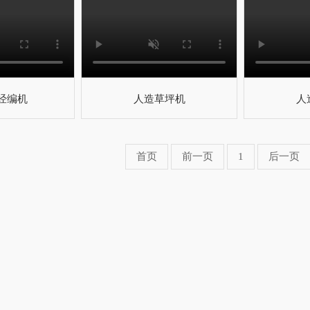
经编机
人造草坪机
人
首页
前一页
1
后一页
微信二维码