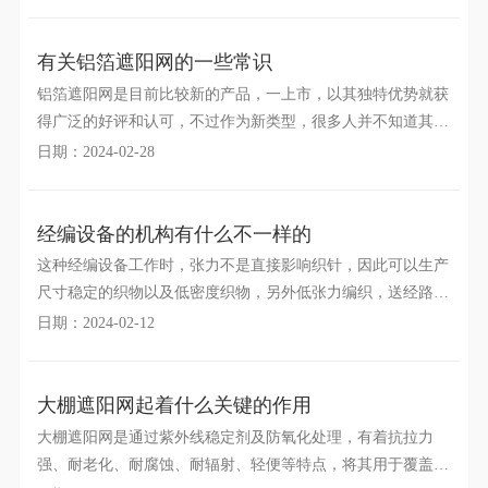
有关铝箔遮阳网的一些常识
铝箔遮阳网是目前比较新的产品，一上市，以其独特优势就获
得广泛的好评和认可，不过作为新类型，很多人并不知道其主
要的功能和特点，因此有必要详细了解一下这种遮阳网。
日期：2024-02-28
经编设备的机构有什么不一样的
这种经编设备工作时，张力不是直接影响织针，因此可以生产
尺寸稳定的织物以及低密度织物，另外低张力编织，送经路径
短，这主要和其几个机构有很大的关系，彼此互相分工合
日期：2024-02-12
大棚遮阳网起着什么关键的作用
大棚遮阳网是通过紫外线稳定剂及防氧化处理，有着抗拉力
强、耐老化、耐腐蚀、耐辐射、轻便等特点，将其用于覆盖蔬