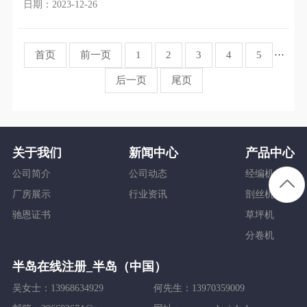
菜、香姑、花卉等等，有着非常大的作用，提高了整体的生
日期：2023-12-26
首页
前一页
1
2
3
4
5
···
后一页
尾页
关于我们
新闻中心
产品中心
公司简介
公司动态
经编机
厂房展示
行业资讯
剖丝机
驰恩证书
草坪机
分卷机
半岛在线注册_半岛（中国）
吴女士：13968634929
何先生：13970359009