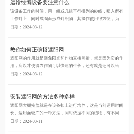
运输经编设备要注意什么
该设备工作的时候，用一组或几组平行排列的纱线，喂入所有
工作针上，同时成圈而形成针织物，其操作使用很方便，为了
确保不受到损坏，通常在运输的时候做好各种保护工作。
日期：2024-03-12
教你如何正确搭遮阳网
遮阳网的作用就是避免阳光和作物直接照射，就是因为它的作
用，所以才使得农作物可以快速的生长，还有就是还可以当做
盖土网等来使用，想要获得好的效果，在搭的时候就需要
日期：2024-03-12
安装遮阳网的方法多种多样
遮阳网大棚掩盖就是在设备扣上进行培养，这是当前运用时间
长、运用面较广的一种方法，同时依据不同的植物，有不同的
安装方法，这样能满足不同种类的需求，避免很多的问题
日期：2024-03-11