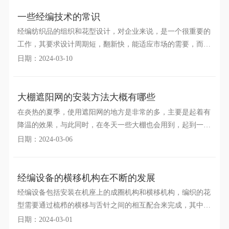
一些经编技术的常识
经编纺织品的组织和花型设计，对企业来说，是一个很重要的
工作，其要求设计周期短，翻新快，能适应市场的需要，而原
始人工设计，工作量大，速度慢，随着科技的发展，经编
日期：2024-03-10
大棚遮阳网的安装方法大概有哪些
在炎热的夏季，使用遮阳网的地方是非常的多，主要是起着有
降温的效果，与此同时，在冬天一些大棚也会用到，起到一种
保温的作用，同时依据不同的植物，其安装方法也会有所
日期：2024-03-06
经编设备的横移机构在不断的发展
经编设备包括安装在机座上的成圈机构和横移机构，编织的花
型需要通过梳栉的横移与舌针之间的相互配合来完成，其中这
个横移机构起着非常重要的作用，随着技术的发展，其机
日期：2024-03-01
微信二维码