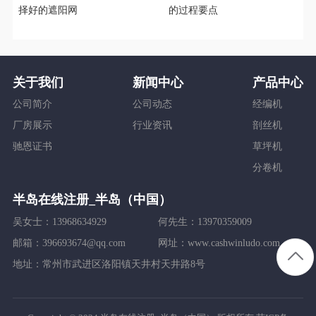
择好的遮阳网
的过程要点
关于我们
新闻中心
产品中心
公司简介
公司动态
经编机
厂房展示
行业资讯
剖丝机
驰恩证书
草坪机
分卷机
半岛在线注册_半岛（中国）
吴女士：13968634929
何先生：13970359009
邮箱：396693674@qq.com
网址：www.cashwinludo.com
地址：常州市武进区洛阳镇天井村天井路8号