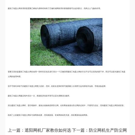
建筑工地盖土网采用高密度聚乙烯做为原料经特殊工艺编织成网状用作煤场围墙可以起到防尘、挡风尘土飞扬的作用。
需要注意的是建筑工地盖土网在使用一段时间后也应进行清洁一个正确清理建筑工地盖土网的方法不仅可以清洗的更干净，而且可以延长建筑工地盖
土网的使用年限。
切不可将尚未晾干的建筑工地盖土网置入机柜，否则，机柜在进风时将可能因吸入水滴而引起内部组件短路，导致设备故障。
建筑工地盖土网建议每年清洁一次，根据机房实际环境可以适当调整清洁频率。
清洁建筑工地盖土网时，需仔细操作，避免尖锐物体损坏防尘网。在剥离或者拔出防尘网的过程中，不要用力拉扯，否则建筑工地盖土网容易变形。
微信二维码
机柜门上的建筑工地盖土网应与束网条粘紧，否则易脱落。若束网条粘性失效，则应重新粘贴束网条。
上一篇：
遮阳网机厂家教你如何选
下一篇：
防尘网机生产防尘网