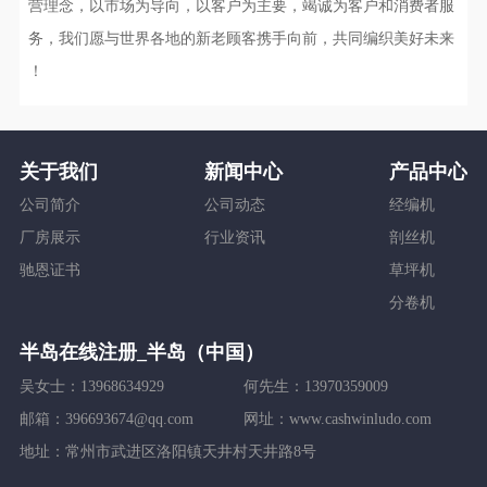
营理念，以市场为导向，以客户为主要，竭诚为客户和消费者服
务，我们愿与世界各地的新老顾客携手向前，共同编织美好未来
！
关于我们
新闻中心
产品中心
微信二维码
公司简介
公司动态
经编机
厂房展示
行业资讯
剖丝机
驰恩证书
草坪机
分卷机
半岛在线注册_半岛（中国）
吴女士：13968634929
何先生：13970359009
邮箱：396693674@qq.com
网址：www.cashwinludo.com
地址：常州市武进区洛阳镇天井村天井路8号