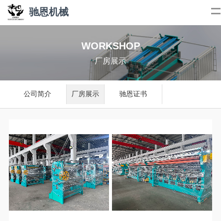
驰恩机械
WORKSHOP
厂房展示
公司简介
厂房展示
驰恩证书