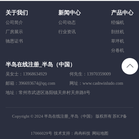
关于我们
新闻中心
产品中心
公司简介
公司动态
经编机
厂房展示
行业资讯
剖丝机
驰恩证书
草坪机
分卷机
半岛在线注册_半岛（中国）
吴女士：13968634929
何先生：13970359009
邮箱：396693674@qq.com
网址：www.cashwinludo.com
地址：常州市武进区洛阳镇天井村天井路8号
Copyright © 2024 半岛在线注册_半岛（中国） 版权所有
苏ICP备
17066029号
技术支持：
冉冉科技
网站地图