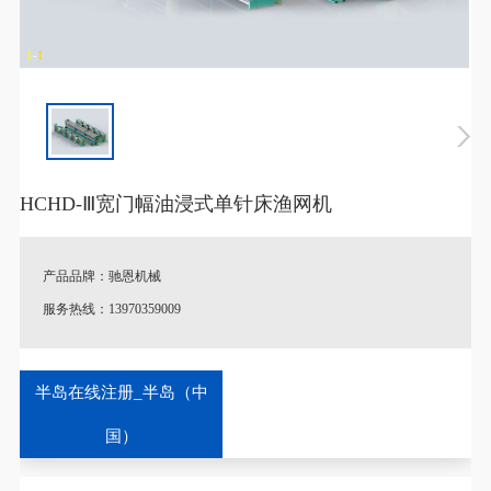
1
-
1
HCHD-Ⅲ宽门幅油浸式单针床渔网机
产品品牌：驰恩机械
服务热线：13970359009
♦
特别说明：产品图片以及参数跟实际产品略有差异。
半岛在线注册_半岛（中
♦
定制说明：一切规格按照客户实际情况或考察后量身定制，支持
国）
非标定制。
♦
库存配送：有货，全国送货保障！