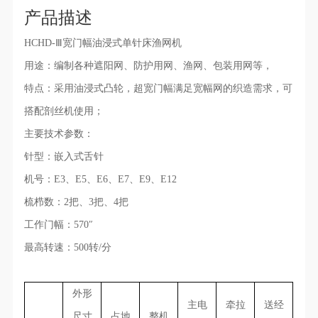
♦
温馨提示：本产品一经下单生产，非质量问题不支持退货！
产品描述
HCHD-Ⅲ宽门幅油浸式单针床渔网机
用途：编制各种遮阳网、防护用网、渔网、包装用网等，
特点：采用油浸式凸轮，超宽门幅满足宽幅网的织造需求，可
搭配剖丝机使用；
主要技术参数：
针型：嵌入式舌针
机号：E3、E5、E6、E7、E9、E12
微信二维码
梳栉数：2把、3把、4把
工作门幅：570″
最高转速：500转/分
外形
主电
牵拉
送经
尺寸
占地
整机