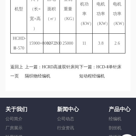
机功
电机
电机
机型
（长×
面积
重量
率
功率
功率
宽×高
（㎡）
（KG）
（KW）
（KW）
（KW）
）
HCHD-
15900×8000×2300
127.2
25000
11
3.8
2.6
Ⅲ-570
返回上
上一篇：
HCRD高速双针床间
下一篇：
HCD-Ⅱ单针床
一页
隔织物经编机
短动程经编机
关于我们
新闻中心
产品中心
公司简介
公司动态
经编机
厂房展示
行业资讯
剖丝机