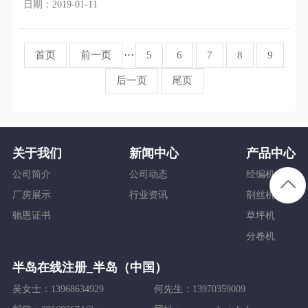
着节能环保法律法规的进一步严格，煤场的扬尘污染及能
日期：2019-01-11
首页
前一页
···
5
6
7
8
9
后一页
尾页
关于我们
新闻中心
产品中心
公司简介
公司动态
经编机
厂房展示
行业资讯
剖丝机
驰恩证书
草坪机
分卷机
半岛在线注册_半岛（中国）
吴女士：13968634929
何先生：13970359009