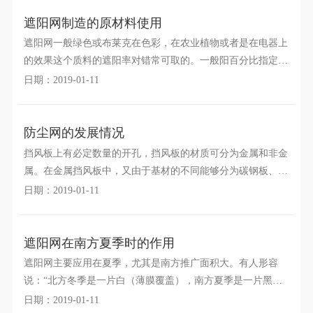
遮阳网制造的原材料使用
遮阳网一般绿色或布莱克在色彩，在农业植物或者是在电器上
的效果这个质料的遮阳率对错常可取的。一般阳百分比指定的
遮网和它的动摇从25%到90%供给遮阳程度。
日期：2019-01-11
防尘网的发展情况
挡风板上有必定数量的开孔，挡风板的材质可分为金属和非金
属。在金属挡风板中，又由于基材的不同能够分为碳钢板、镀
锌板、镀铝锌板、不锈钢板、铝镁合金板等等；非金属的有手
日期：2019-01-11
遮阳网在南方夏季时的作用
遮阳网主要应用在夏季，尤其是南方推广面积大。有人形容
说：“北方冬季是一片白（薄膜覆盖），南方夏季是一片黑
（覆盖遮阳网）。”夏季在南方利用遮阳网栽培蔬菜已成为防
日期：2019-01-11
微信二维码