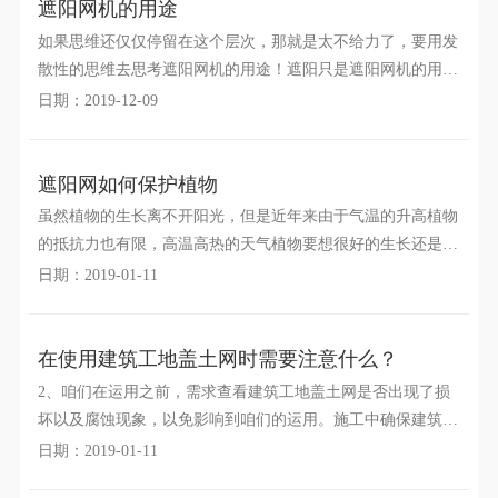
遮阳网机的用途
如果思维还仅仅停留在这个层次，那就是太不给力了，要用发
散性的思维去思考遮阳网机的用途！遮阳只是遮阳网机的用途
之一，目前遮阳网机已经应用到很多领域。遮阳网机又叫防尘
日期：2019-12-09
遮阳网如何保护植物
虽然植物的生长离不开阳光，但是近年来由于气温的升高植物
的抵抗力也有限，高温高热的天气植物要想很好的生长还是需
要一定的保护措施，很多人都在用遮阳网来保护植物，合适的
日期：2019-01-11
在使用建筑工地盖土网时需要注意什么？
2、咱们在运用之前，需求查看建筑工地盖土网是否出现了损
坏以及腐蚀现象，以免影响到咱们的运用。施工中确保建筑工
地盖土网完好有效装置，且支撑合理，受力均匀，网内不得有
日期：2019-01-11
杂