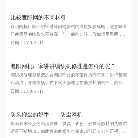
灾保
比较遮阳网的不同材料
遮阳网机厂家介绍经过遮阳网资料的温度实验标明，这意味着
即便黑网的暗影水平较高，与一般的比较，假如运用黑网，温
室中的热负荷将会高出约60％。因而，经过运用高反射率的白
日期：2019-01-11
色
遮阳网机厂家讲讲编织机修理是怎样的呢？
编织机修理就是把机器编织部分的零部件拆卸下来，进行整理
和清洁，并调换预计在下次大修理之前会损坏的机件，然后按
照小修理要求进行安装与调整，时间一般在大圆机正常运转2
日期：2019-01-11
防风抑尘的好手——防尘网机
随着我国经济的迅猛发展，煤炭、矿粉、砂灰等散料的货物贮
运量不断增加，由此带来的粉尘也越来越引起人们的正视。跟