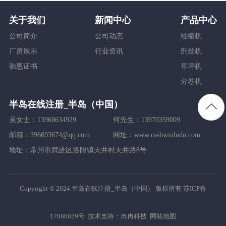
关于我们
新闻中心
产品中心
公司简介
公司动态
经编机
厂房展示
行业资讯
剖丝机
驰恩证书
草坪机
分卷机
半岛在线注册_半岛（中国）
吴女士：13968634929
何先生：13970359009
邮箱：396693674@qq.com
网址：www.cashwinludo.com
地址：常州市武进区洛阳镇天井村天井路8号
Copyright © 2024 半岛在线注册_半岛（中国） 版权所有
苏ICP备
17066029号
技术支持：
冉冉科技
网站地图