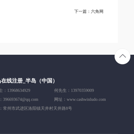
下一篇：
六角网
岛在线注册_半岛（中国）
：13968634929
何先生：13970359009
396693674@qq.com
网址：www.cashwinludo.com
：常州市武进区洛阳镇天井村天井路8号