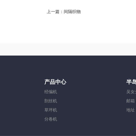
上一篇：
间隔织物
产品中心
半
经编机
吴女士
剖丝机
邮箱：
草坪机
地址
分卷机