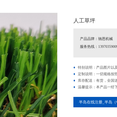
人工草坪
产品品牌：驰恩机械
服务热线：1397035900
♦
特别说明：产品图片以
♦
定制说明：一切规格按
♦
库存配送：有货，全国
♦
温馨提示：本产品一经
半岛在线注册_半岛（