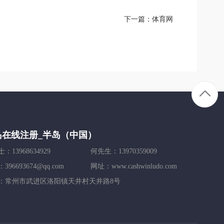
下一篇：
体育网
岛在线注册_半岛（中国）
：13968634929
何先生：13970359009
396693674@qq.com
网址：www.cashwinludo.com
：常州市武进区洛阳镇天井村天井路8号