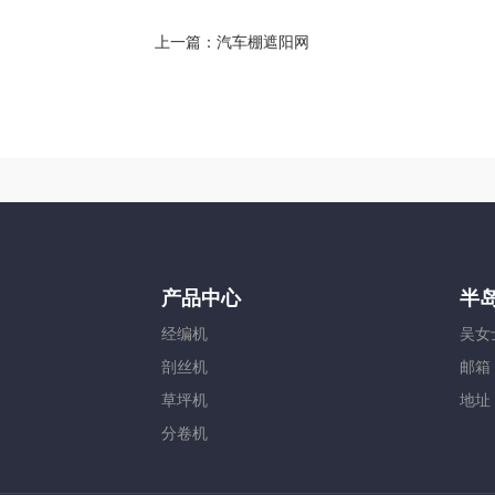
上一篇：
汽车棚遮阳网
产品中心
半
经编机
吴女士
剖丝机
邮箱：
草坪机
地址
分卷机