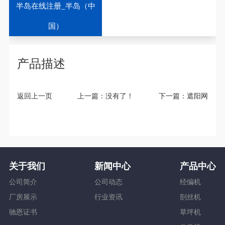
♦
特别说明：产品图片以及参数跟实际产品略有差异。
半岛在线注册_半岛（中
♦
定制说明：一切规格按照客户实际情况或考察后量身定制，支持
微信二维码
国）
非标定制。
♦
库存配送：有货，全国送货保障！
♦
温馨提示：本产品一经下单生产，非质量问题不支持退货！
产品描述
返回上一页
上一篇：没有了！
下一篇：
遮阳网
关于我们
新闻中心
产品中心
公司简介
公司动态
经编机
厂房展示
行业资讯
剖丝机
驰恩证书
草坪机